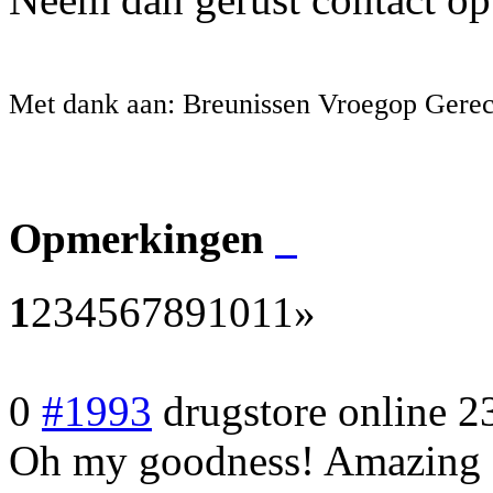
Met dank aan: Breunissen Vroegop Gerec
Opmerkingen
1
2
3
4
5
6
7
8
9
10
11
»
0
#1993
drugstore online
2
Oh my goodness! Amazing a