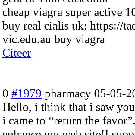
cheap viagra super active 
buy real cialis uk: https://
vic.edu.au buy viagra
Citeer
0
#1979
pharmacy
05-05-2
Hello, i think that i saw yo
i came to “return the favor”
enhance my web site!I suppo